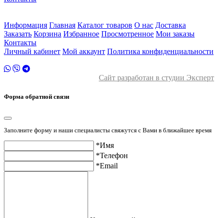
ул. Малыгина 49 корп 2
2 этаж
Информация
Главная
Каталог товаров
О нас
Доставка
Заказать
Корзина
Избранное
Просмотренное
Мои заказы
Контакты
Личный кабинет
Мой аккаунт
Политика конфиденциальности
Сайт разработан в студии Эксперт
Форма обратной связи
Заполните форму и наши специалисты свяжутся с Вами в ближайшее время
*Имя
*Телефон
*Email