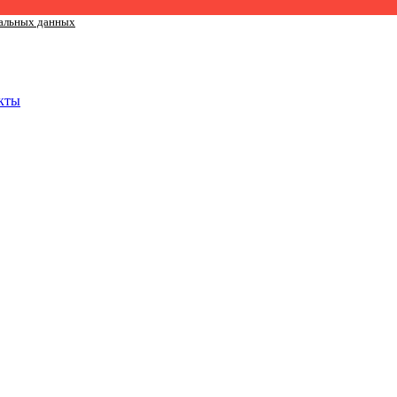
альных данных
кты