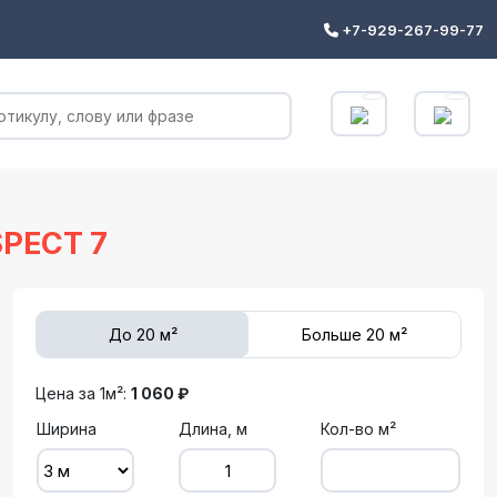
+7-929-267-99-77
PECT 7
До 20 м²
Больше 20 м²
Цена за 1м²:
1 060 ₽
Ширина
Длина, м
Кол-во м²