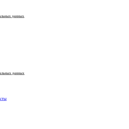
альных данных
.
альных данных
кты