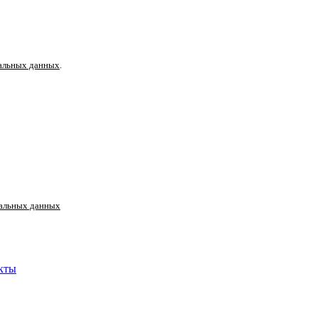
альных данных
.
альных данных
кты