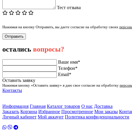
Тест отзыва
Нажимая на кнопку Отправить, вы даете согласие на обработку своих
персон
Отправить
остались
вопросы?
Ваше имя*
Телефон*
Email*
Оставить заявку
Нажимая кнопку «Оставить заявку» я даю свое согласие на обработку
персон
Контакты
ул. Малыгина 49 корп 2
2 этаж
Информация
Главная
Каталог товаров
О нас
Доставка
Заказать
Корзина
Избранное
Просмотренное
Мои заказы
Конта
Личный кабинет
Мой аккаунт
Политика конфиденциальности